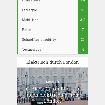
Interviews
74
Lifestyle
56
Mobilität
318
Reise
7
Schaeffler-emobilty
22
Technology
4
Elektrisch durch London
Mobilität
Im Black Cab geht es nur
noch elektrisch durch
London