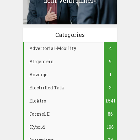
dem Verbrenner»
Categories
Advertorial-Mobility
4
Allgemein
9
Anzeige
1
Electrified Talk
3
Elektro
1.541
Formel E
86
Hybrid
196