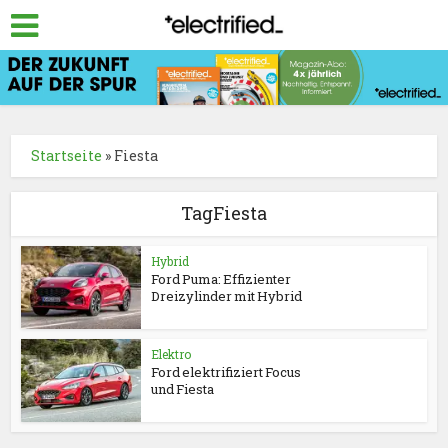
Startseite
»
Fiesta
TagFiesta
Hybrid
Ford Puma: Effizienter
Dreizylinder mit Hybrid
Elektro
Ford elektrifiziert Focus
und Fiesta