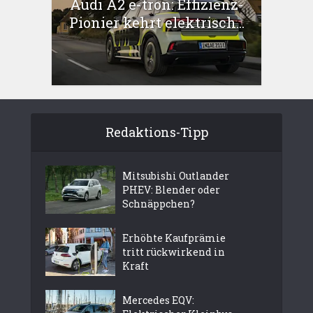
Audi A2 e-tron: Effizienz-
Pionier kehrt elektrisch...
Redaktions-Tipp
Mitsubishi Outlander
PHEV: Blender oder
Schnäppchen?
Erhöhte Kaufprämie
tritt rückwirkend in
Kraft
Mercedes EQV: