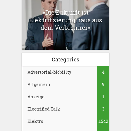
«Die Zukunft ist
Elektrifizierung, raus aus
dem Verbrenner»
Categories
Advertorial-Mobility
4
Allgemein
9
Anzeige
1
Electrified Talk
3
Elektro
1.542