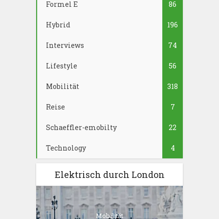
Formel E
86
Hybrid
196
Interviews
74
Lifestyle
56
Mobilität
318
Reise
7
Schaeffler-emobilty
22
Technology
4
Elektrisch durch London
Mobilität