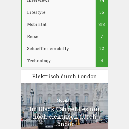
Interviews
74
Lifestyle
56
Mobilität
318
Reise
7
Schaeffler-emobilty
22
Technology
4
Elektrisch durch London
Mobilität
Im Black Cab geht es nur
noch elektrisch durch
London