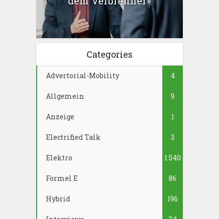
dem Verbrenner»
Categories
Advertorial-Mobility
4
Allgemein
9
Anzeige
1
Electrified Talk
3
Elektro
1.540
Formel E
86
Hybrid
196