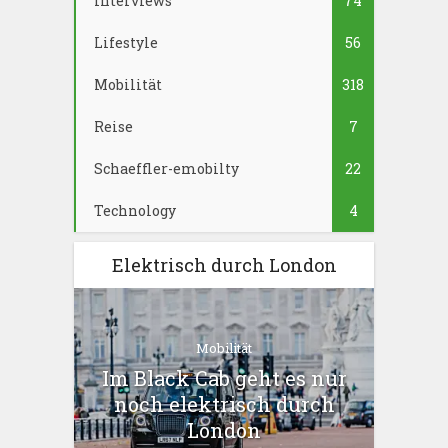
Interviews
74
Lifestyle
56
Mobilität
318
Reise
7
Schaeffler-emobilty
22
Technology
4
Elektrisch durch London
Mobilität
Im Black Cab geht es nur
noch elektrisch durch
London