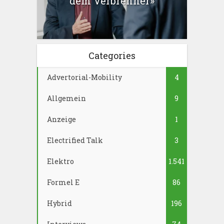
dem Verbrenner»
Categories
Advertorial-Mobility
4
Allgemein
9
Anzeige
1
Electrified Talk
3
Elektro
1.541
Formel E
86
Hybrid
196