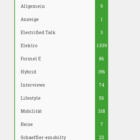
Allgemein
9
Anzeige
1
Electrified Talk
3
Elektro
1.539
Formel E
86
Hybrid
196
Interviews
74
Lifestyle
56
Mobilität
318
Reise
7
Schaeffler-emobilty
22