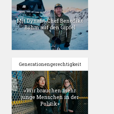
Mit Dynafit-Chef Benedikt
Böhm auf den Gipfel
Generationengerechtigkeit
«Wir brauchen mehr
junge Menschen in der
Politik»