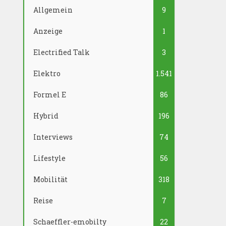
Allgemein
9
Anzeige
1
Electrified Talk
3
Elektro
1.541
Formel E
86
Hybrid
196
Interviews
74
Lifestyle
56
Mobilität
318
Reise
7
Schaeffler-emobilty
22