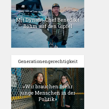
Mit Dynafit-Chef Benedikt
Böhm auf den Gipfel
Generationengerechtigkeit
«Wir brauchen mehr
junge Menschen in der
Politik»