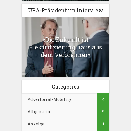
UBA-Präsident im Interview
«Die Zukunft ist
Elektrifizierung, raus aus
dem Verbrenner»
Categories
Advertorial-Mobility
4
Allgemein
9
Anzeige
1