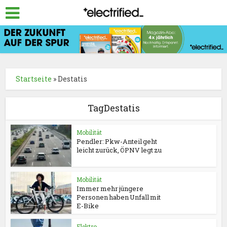
Startseite
»
Destatis
TagDestatis
Mobilität
Pendler: Pkw-Anteil geht
leicht zurück, ÖPNV legt zu
Mobilität
Immer mehr jüngere
Personen haben Unfall mit
E-Bike
Elektro