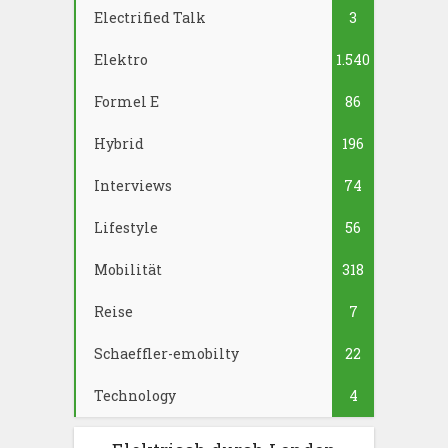
Electrified Talk
3
Elektro
1.540
Formel E
86
Hybrid
196
Interviews
74
Lifestyle
56
Mobilität
318
Reise
7
Schaeffler-emobilty
22
Technology
4