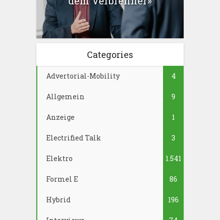
dem Verbrenner»
Categories
Advertorial-Mobility
4
Allgemein
9
Anzeige
1
Electrified Talk
3
Elektro
1.541
Formel E
86
Hybrid
196