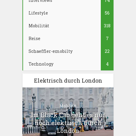
Interviews
74
Lifestyle
56
Mobilität
318
Reise
7
Schaeffler-emobilty
22
Technology
4
Elektrisch durch London
Mobilität
Im Black Cab geht es nur
noch elektrisch durch
London