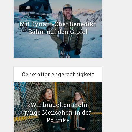
Mit Dynafit-Chef Benedikt
Böhm auf den Gipfel
Generationengerechtigkeit
«Wir brauchen mehr
junge Menschen in der
Politik»