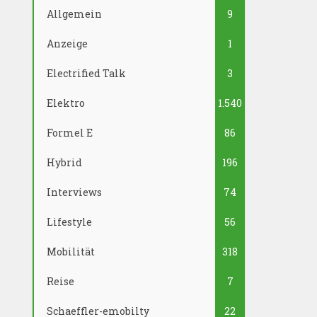
Allgemein
9
Anzeige
1
Electrified Talk
3
Elektro
1.540
Formel E
86
Hybrid
196
Interviews
74
Lifestyle
56
Mobilität
318
Reise
7
Schaeffler-emobilty
22