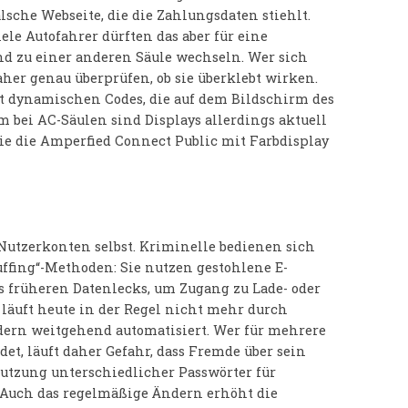
lsche Webseite, die die Zahlungsdaten stiehlt.
ele Autofahrer dürften das aber für eine
nd zu einer anderen Säule wechseln. Wer sich
daher genau überprüfen, ob sie überklebt wirken.
it dynamischen Codes, die auf dem Bildschirm des
m bei AC-Säulen sind Displays allerdings aktuell
wie die Amperfied Connect Public mit Farbdisplay
 Nutzerkonten selbst. Kriminelle bedienen sich
uffing“-Methoden: Sie nutzen gestohlene E-
 früheren Datenlecks, um Zugang zu Lade- oder
läuft heute in der Regel nicht mehr durch
dern weitgehend automatisiert. Wer für mehrere
et, läuft daher Gefahr, dass Fremde über sein
Nutzung unterschiedlicher Passwörter für
Auch das regelmäßige Ändern erhöht die