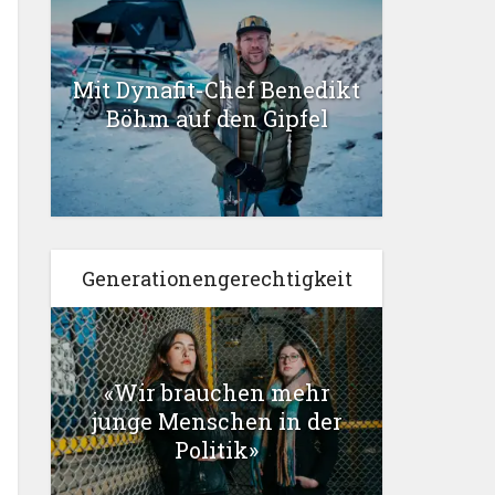
Mit Dynafit-Chef Benedikt
Böhm auf den Gipfel
Generationengerechtigkeit
«Wir brauchen mehr
junge Menschen in der
Politik»