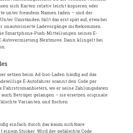
ssen sich Karten relativ leicht kopieren oder
te unter fremdem Namen laden – und der
Unter Umständen fällt das erst spät auf, etwa bei
r unautorisierte Ladevorgänge mitbekommen
die Smartphone-Push-Mitteilungen seines E-
e E-Autovermietung Nextmove. Dann klingelt bei
on.
des
ber setzen beim Ad-hoc-Laden häufig auf das
adewillige E-Autofahrer scannt den Code per
es Fahrstromanbieters, wo er seine Zahlungsdaten
 auch Betrüger gelangen – sie ersetzen originale
fälschte Varianten und fischen
ufig einfach durch das kaum sichtbare
t einem Sticker. Wird der gefälschte Code