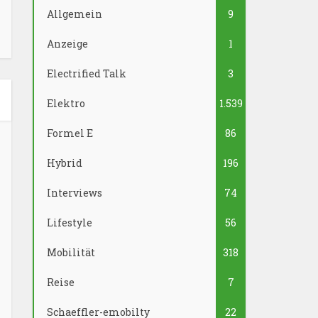
Allgemein
9
Anzeige
1
Electrified Talk
3
Elektro
1.539
Formel E
86
Hybrid
196
Interviews
74
Lifestyle
56
Mobilität
318
Reise
7
Schaeffler-emobilty
22