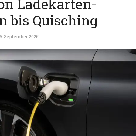
Von Ladekarten-
n bis Quisching
5. September 2025