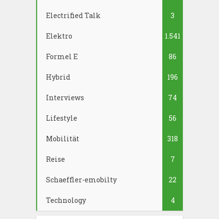
Electrified Talk
3
Elektro
1.541
Formel E
86
Hybrid
196
Interviews
74
Lifestyle
56
Mobilität
318
Reise
7
Schaeffler-emobilty
22
Technology
4