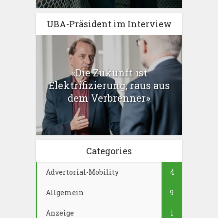
UBA-Präsident im Interview
«Die Zukunft ist
Elektrifizierung, raus aus
dem Verbrenner»
Categories
Advertorial-Mobility
4
Allgemein
9
Anzeige
1