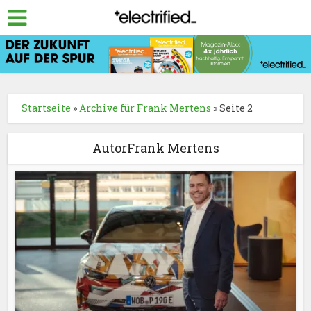
Startseite
»
Archive für Frank Mertens
»
Seite 2
AutorFrank Mertens