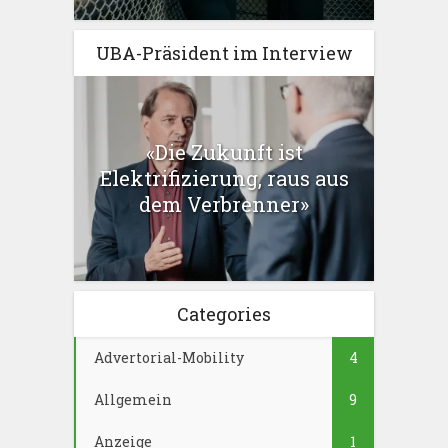
UBA-Präsident im Interview
«Die Zukunft ist
Elektrifizierung, raus aus
dem Verbrenner»
Categories
Advertorial-Mobility
4
Allgemein
9
Anzeige
1