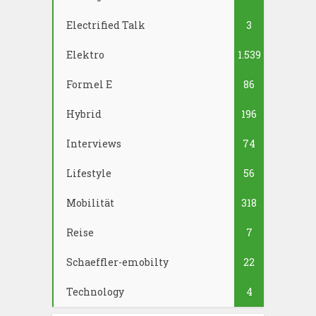
Electrified Talk
3
Elektro
1.539
Formel E
86
Hybrid
196
Interviews
74
Lifestyle
56
Mobilität
318
Reise
7
Schaeffler-emobilty
22
Technology
4