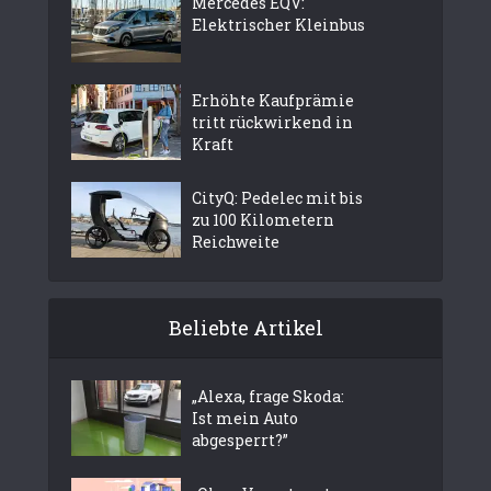
Mercedes EQV:
Elektrischer Kleinbus
Erhöhte Kaufprämie
tritt rückwirkend in
Kraft
CityQ: Pedelec mit bis
zu 100 Kilometern
Reichweite
Beliebte Artikel
„Alexa, frage Skoda:
Ist mein Auto
abgesperrt?”