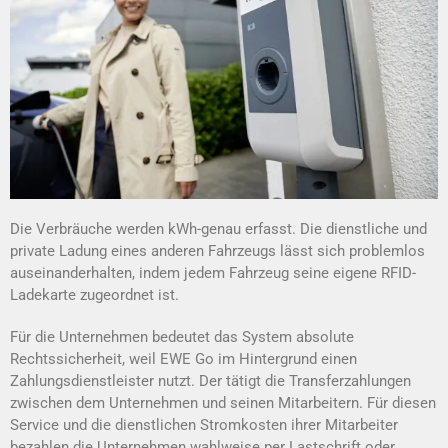
Die Verbräuche werden kWh-genau erfasst
.
Die dienstliche und
private
Ladung eines anderen Fahrzeugs
lässt
sich problemlos
auseinanderhalten, indem jedem Fahrzeug seine eigene RFID-
Ladekarte zuge
ordnet
ist.
Für d
ie Unternehmen
bedeutet das System absolute
Rechtssicherheit, weil EWE Go im Hintergrund einen
Zahlungsdienstleister nutzt. Der tätigt die
Transferzahlungen
zwischen
d
em Unternehmen und
sein
en Mitarbeitern
.
Für diesen
Service
und die dienstlichen Stromkosten ihrer Mitarbeiter
bezahlen die Unternehmen wahlweise
per Lastschrift oder