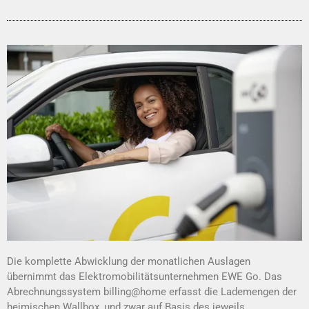
Die
komplette
Abwicklung der monatlichen
Auslagen
übernimmt
das Elektromobilitätsunternehmen
EWE Go.
D
a
s
Abrechnungssystem
billing@home
erfasst die Lademengen der
heimischen Wallbox
,
und zwar auf Basis des
jeweils