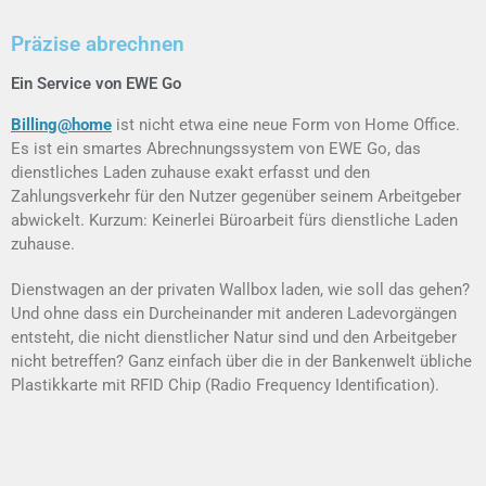
Präzise abrechnen
Ein Service von EWE Go
Billing@home
ist
nicht etwa
eine
neue Form
von
Home Office
.
Es ist ein
smartes
Abrechnungssystem
von
EWE Go, d
as
dienstliches Laden zuhause exakt erfasst und
den
Zahlungsverkehr
für
de
n Nutzer
gegenüber seinem Arbeitgeber
abwickelt.
Kurzum: Keine
rlei
Büroarbeit fürs dienstliche Laden
zuhause.
Dienstwagen an der privaten Wallbox
laden, wie soll das gehen
?
Und
ohne
dass ein Durcheinander mit anderen Ladevorgängen
entsteht, die
nicht dienstlicher Natur sind und
den Arbeitgebe
r
nicht betreffen?
Ganz einfach
über d
ie
in der Bankenwelt übliche
Plastikkarte mit
RFID
Chip (Radio
Frequency
Identification
).