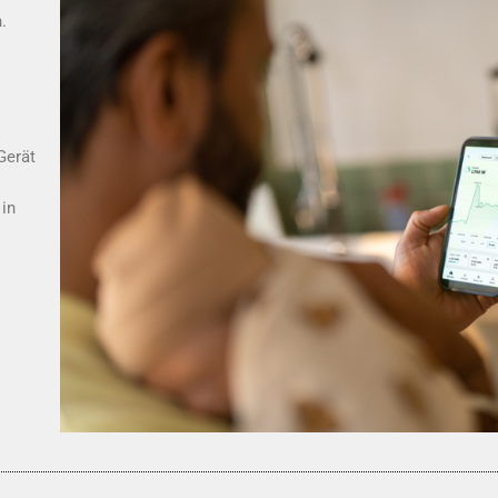
.
Gerät
 in