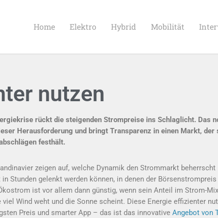
Home
Elektro
Hybrid
Mobilität
Inte
nter nutzen
ergiekrise rückt die steigenden Strompreise ins Schlaglicht. Das n
ieser Herausforderung und bringt Transparenz in einen Markt, der 
bschlägen festhält.
andinavier zeigen auf, welche Dynamik den Strommarkt beherrscht 
t in Stunden gelenkt werden können, in denen der Börsenstrompreis 
kostrom ist vor allem dann günstig, wenn sein Anteil im Strom-Mix
 viel Wind weht und die Sonne scheint. Diese Energie effizienter n
gsten Preis und smarter App – das ist das innovative
Angebot von T