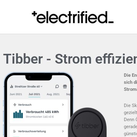
Tibber - Strom effizie
Die En
sich d
Stroma
Die Sk
geziel
Denn Ö
gerade
günsti