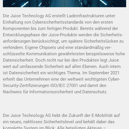
Die Juice Technology AG erstellt Ladeinfrastrukturen unter
Einhaltung von Cybersicherheitsstandards von den ersten
Komponenten bis zum fertigen Produkt. Bereits während der
Entwicklungsphase der Juice-Produkte wer­den die Si­cher­heits­­
anforderungen berücksichtigt, um spätere Sicher­heits­lücken zu
verhindern. Eigene Chipsets und eine stan­dardmäßig ver­
schlüsselte Kommunikation gewährleisten beispielsweise hohe
Datensicherheit. Doch nicht nur bei den Produkten legt Juice
wert auf um­fassende Sicherheit auf allen Ebenen. Auch intern
ist Daten­sicherheit ein wich­tiges Thema. Im September 2021
erhielt das Unternehmen eine der weltweit wichtigsten Cyber-
Security-Zertifizierun­gen ISO/IEC 27001 und damit den
Nachweis für Informa­tions­sicher­heit und Datenschutz.
Die Juice Technology AG hebt die Zukunft der E-Mobili­tät auf
ein neues, nahtloses Sicherheitslevel und behält da­bei das
komplette System im Blick: Alle beteiligten Akteure –