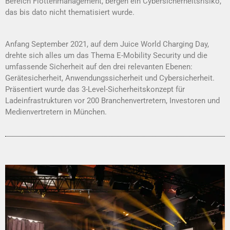
Bereich Flotten­manage­ment, bergen ein Cy­ber­sicherheits­risiko,
das bis dato nicht thematisiert wurde.
Anfang September 2021, auf dem Juice World Charging Day,
drehte sich alles um das Thema E-Mobility Security und die
umfassende Sicherheit auf den drei relevanten Ebe­nen:
Gerätesicherheit, Anwendungssicherheit und Cybersi­cherheit.
Präsentiert wurde das 3-Level-Sicherheitskonzept für
Ladeinfrastrukturen vor 200 Branchenvertretern, In­­vestoren und
Medienvertretern in München.